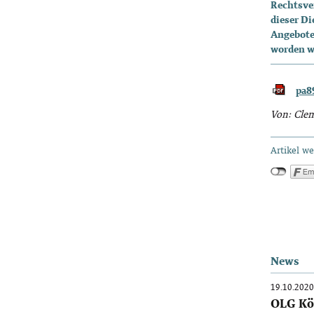
Rechtsver
dieser Di
Angebote 
worden wa
pa8
Von: Cle
Artikel w
News
19.10.2020
OLG Köl